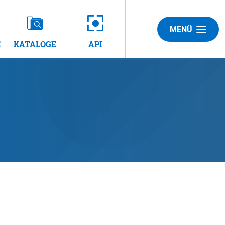
MENÜ
E
KATALOGE
API