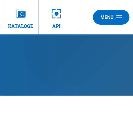
MENÜ
E
KATALOGE
API