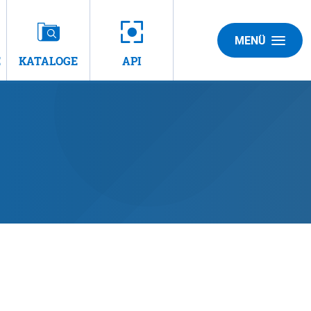
MENÜ
E
KATALOGE
API