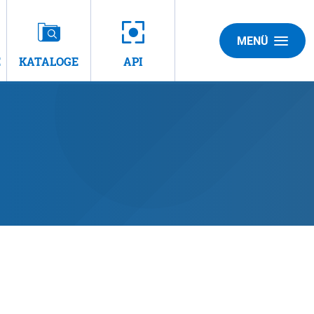
MENÜ
E
KATALOGE
API