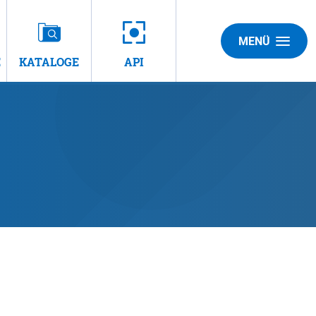
MENÜ
E
KATALOGE
API