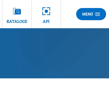
MENÜ
E
KATALOGE
API