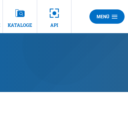
MENÜ
E
KATALOGE
API