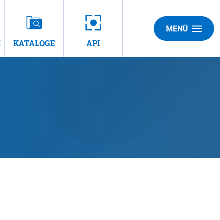
MENÜ
E
KATALOGE
API