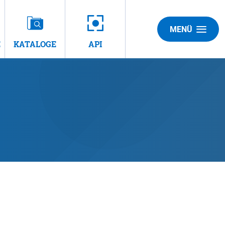
MENÜ
E
KATALOGE
API