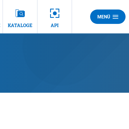
MENÜ
E
KATALOGE
API