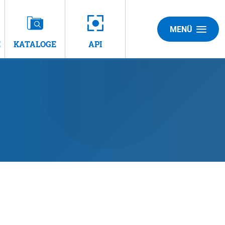
MENÜ
E
KATALOGE
API