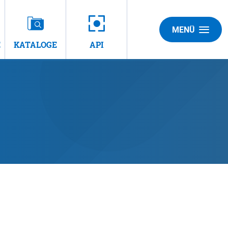
MENÜ
E
KATALOGE
API