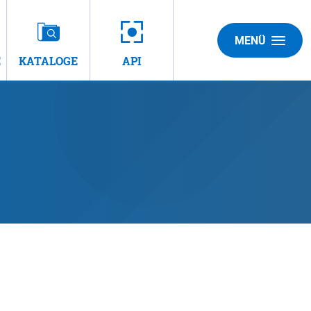
MENÜ
E
KATALOGE
API