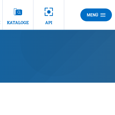
MENÜ
E
KATALOGE
API