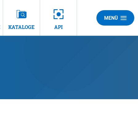
MENÜ
E
KATALOGE
API