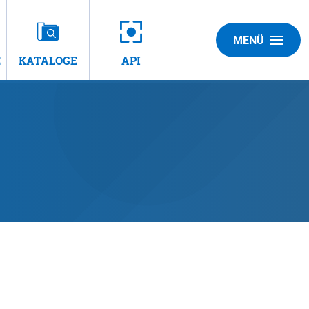
MENÜ
E
KATALOGE
API