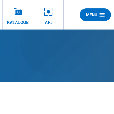
MENÜ
E
KATALOGE
API