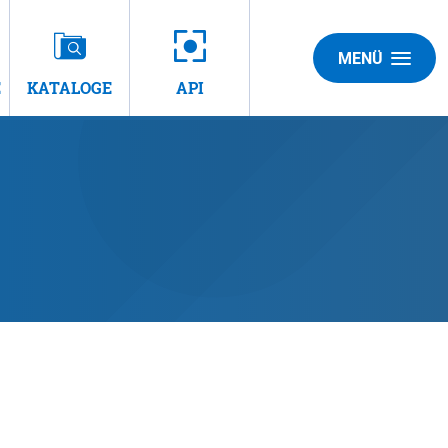
MENÜ
E
KATALOGE
API