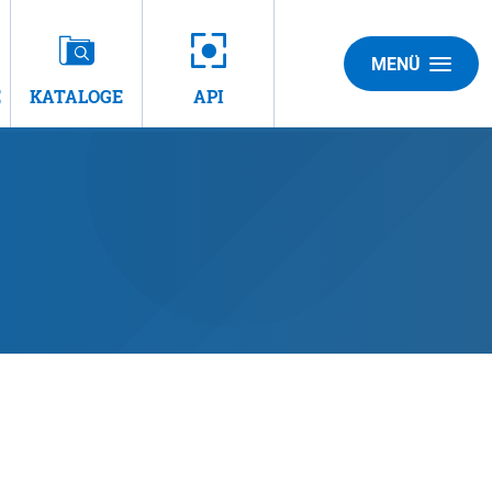
MENÜ
E
KATALOGE
API