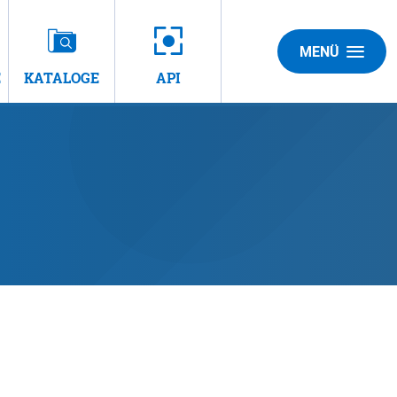
MENÜ
E
KATALOGE
API