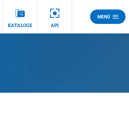
MENÜ
E
KATALOGE
API