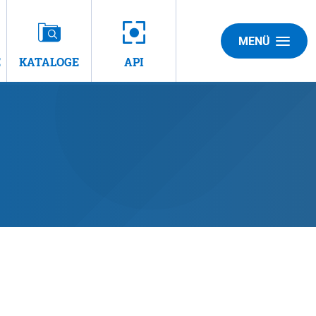
MENÜ
E
KATALOGE
API