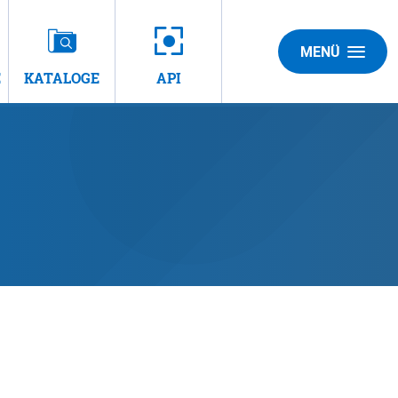
MENÜ
E
KATALOGE
API