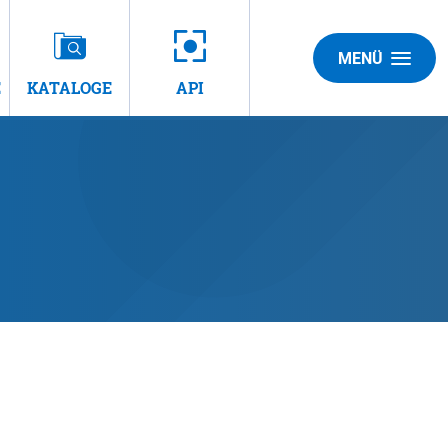
MENÜ
E
KATALOGE
API