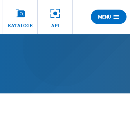
MENÜ
E
KATALOGE
API