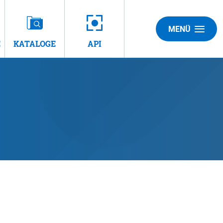
MENÜ
E
KATALOGE
API