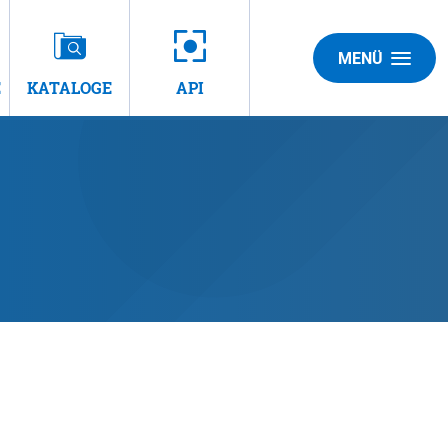
MENÜ
E
KATALOGE
API