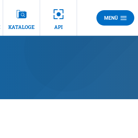
MENÜ
E
KATALOGE
API