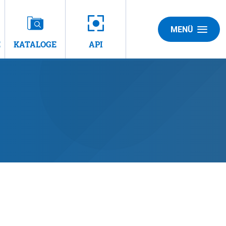
MENÜ
E
KATALOGE
API