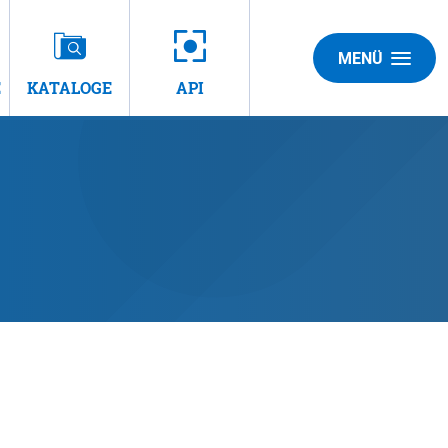
MENÜ
E
KATALOGE
API