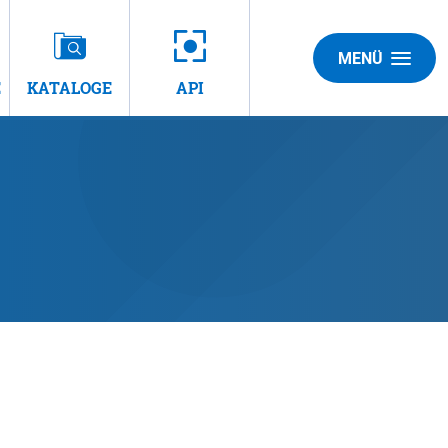
MENÜ
E
KATALOGE
API