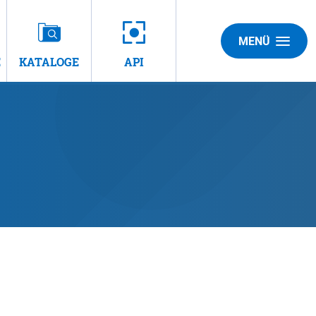
MENÜ
E
KATALOGE
API