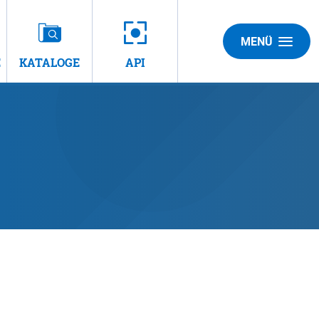
MENÜ
E
KATALOGE
API