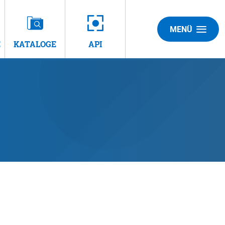
MENÜ
E
KATALOGE
API