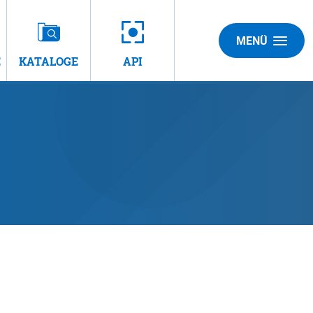
MENÜ
E
KATALOGE
API