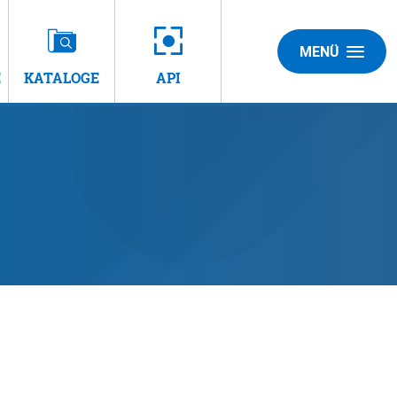
MENÜ
E
KATALOGE
API