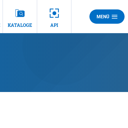
MENÜ
E
KATALOGE
API