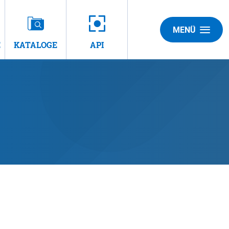
MENÜ
E
KATALOGE
API