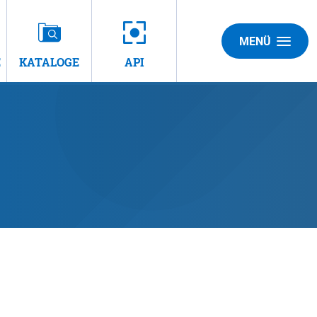
MENÜ
E
KATALOGE
API