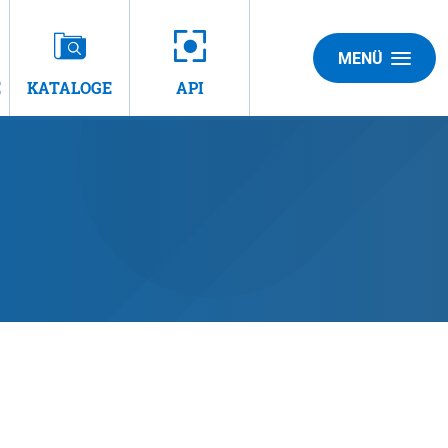
MENÜ
E
KATALOGE
API