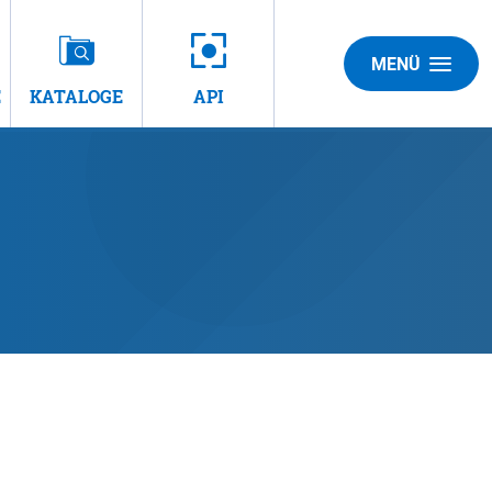
MENÜ
E
KATALOGE
API