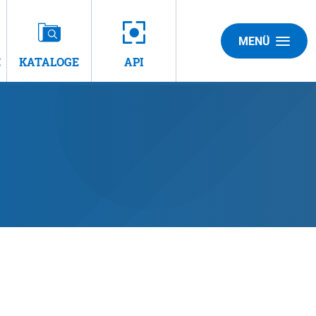
MENÜ
E
KATALOGE
API