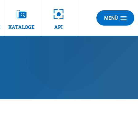
MENÜ
E
KATALOGE
API