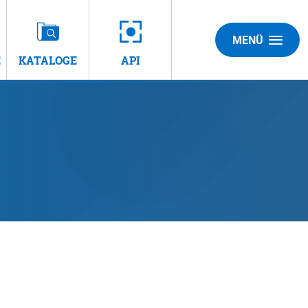
MENÜ
E
KATALOGE
API