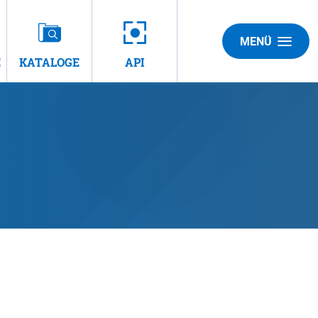
MENÜ
E
KATALOGE
API