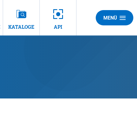
MENÜ
E
KATALOGE
API