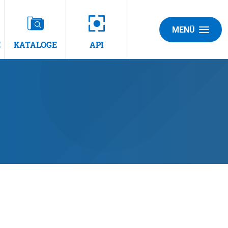
MENÜ
E
KATALOGE
API