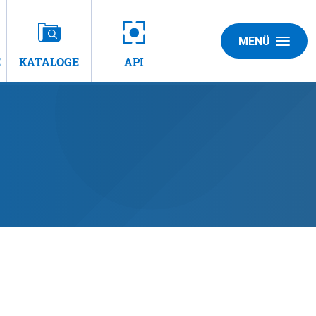
MENÜ
E
KATALOGE
API