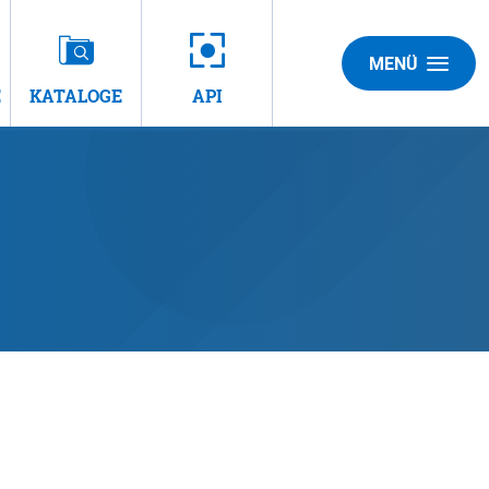
MENÜ
E
KATALOGE
API