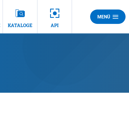
MENÜ
E
KATALOGE
API